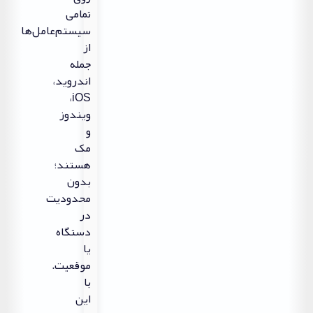
تمامی
سیستم‌عامل‌ها
از
جمله
اندروید،
iOS،
ویندوز
و
مک
هستند؛
بدون
محدودیت
در
دستگاه
یا
موقعیت.
با
این