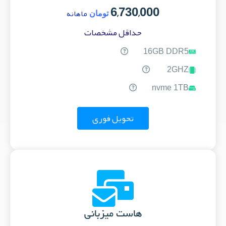
6,730,000
ماهانه
تومان
حداقل مشخصات
16GB DDR5
2GHZ
nvme 1TB
تحویل فوری
هاست میزبانی