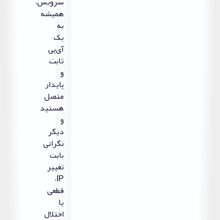
سرویس،
همیشه
به
یک
آی‌پی
ثابت
و
پایدار
متصل
هستید
و
دیگر
نگرانی
بابت
تغییر
IP،
قطعی
یا
اختلال