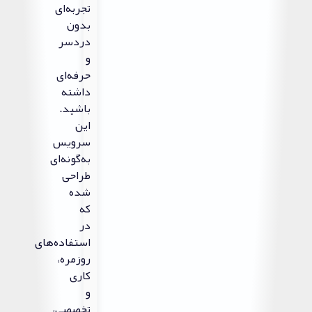
تجربه‌ای
بدون
دردسر
و
حرفه‌ای
داشته
باشید.
این
سرویس
به‌گونه‌ای
طراحی
شده
که
در
استفاده‌های
روزمره،
کاری
و
تخصصی،