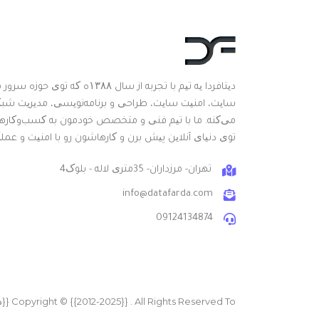
دیتافردا یه تیم با تجربه از سال 
سایت، امنیت سایت، طراحی و برنامه‌نویسی، مدیریت شبک
می‌کنه. ما با تیم فنی و متخصص خودمون به کسب‌وکارها ک
توی دنیای آنلاین پیش برن و کارهاشون رو با امنیت و عملکرد
تهران- مرزداران- 35متری لاله - بلوک4
info@datafarda.com
09124134874
Copyright © {{2012-2025}} . All Rights Reserved To {{دیتافردا}}.