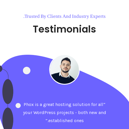
Trusted By Clients And Industry Experts.
Testimonials
“Phox is a great hosting solution for all
your WordPress projects - both new and
established ones.”