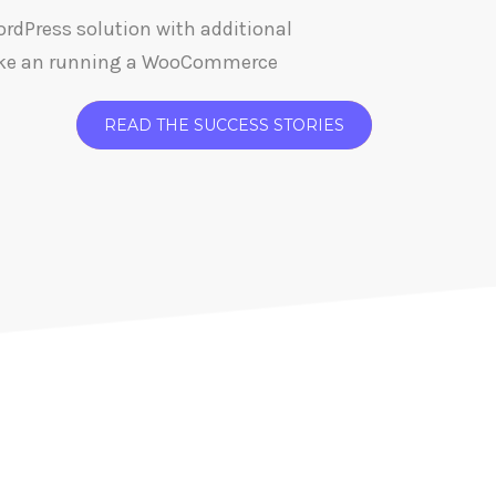
ordPress solution with additional
ake an running a WooCommerce
READ THE SUCCESS STORIES