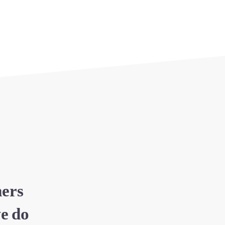
ers
e do