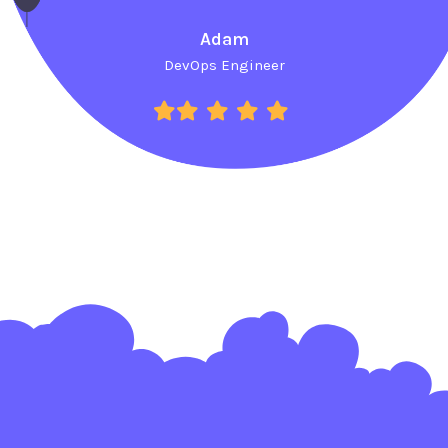
Adam
DevOps Engineer